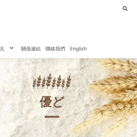
訊
關係連結
聯絡我們
English
麵粉公會
粉工業協力組織
業設備廠商
雜糧基金會
高源機械工作所
中華穀類研究所
運勤機械工業股份有限公司
美國小麥協會
瑞士BUHLER
澳洲小麥管理局
義大利OCRIM
加拿大小麥局
日本SATAKE
聯邦穀類檢驗所
義大利GOLFETTO
美國烘焙學院
義大利PAGLIERANI
堪薩斯州立大學
德國FELDBINDER
國際穀物培訓中心
美國蒙大拿州政府亞太辦事處
優ど
美國愛德荷州
美國南達科他州
▃
▃
▃