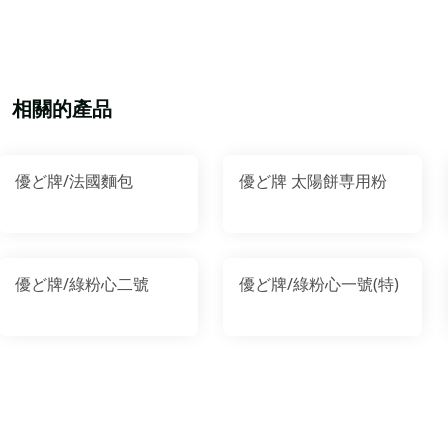
相關的產品
優ど牌/法國麵包
優ど牌 太陽餅専用粉
優ど牌/綠粉心二號
優ど牌/綠粉心一號(特)