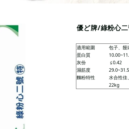
優ど牌/綠粉心二
適用範圍
包子、饅
蛋白質
10.00~11
灰份
≦0.42
濕筋度
29.0~31.
麵粉特性
水合性佳
22kg