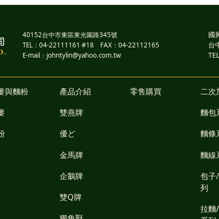
國
40152台中市東區東光園路345號
台
TEL：04-22111161 #18 FAX：04-22112165
TE
E-mail：johntylin@yahoo.com.tw
麥與麵粉
產品介紹
零售購買
二次
麥
雙燕牌
麵包
粉
優ど
麵條
金馬牌
麵線
企鵝牌
包子
列
雙Q牌
拉麵
獨角獸