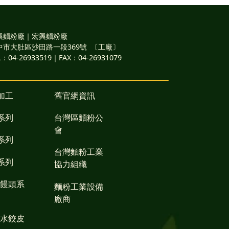
興麵粉廠｜宏興麵粉廠
中市大肚區沙田路一段369號 〔工廠〕
L：04-26933519｜FAX：04-26931079
加工
舊官網資訊
系列
台灣區麵粉公
會
系列
台灣麵粉工業
系列
協力組織
/饅頭系
麵粉工業設備
廠商
/水餃皮