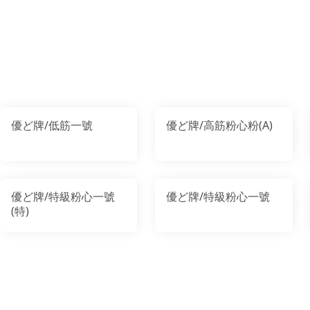
優ど牌/低筋一號
優ど牌/高筋粉心粉(A)
優ど牌/特級粉心一號
優ど牌/特級粉心一號
(特)