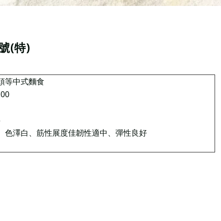
號(特)
頭等中式麵食
.00
5
、色澤白、筋性展度佳韌性適中、彈性良好