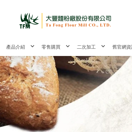
產品介紹
零售購買
二次加工
舊官網資
雙燕牌
麵粉
麵包系列
台灣區
優ど
麵條
麵條系列
台灣麵
金馬牌
胚芽
麵線系列
麵粉工
企鵝牌
包子/饅頭系列
雙Q牌
拉麵/水餃皮系列
獨角獸
蛋糕/餅乾/西點系列
國興牌
油條/沙琪瑪系列
雙星牌
紙袋系列
洗筋粉系列