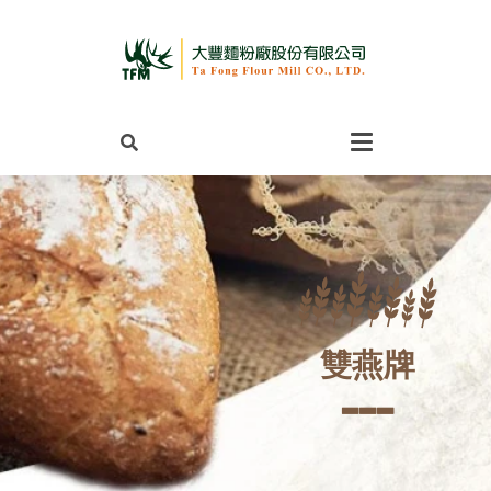
雙燕牌
▃
▃
▃