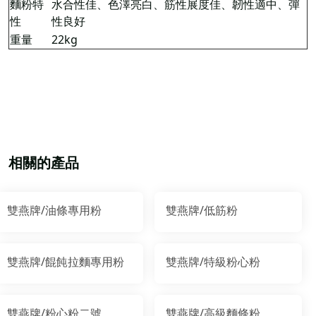
麵粉特
水合性佳、色澤亮白、筋性展度佳、韌性適中、彈
性
性良好
重量
22kg
相關的產品
雙燕牌/油條專用粉
雙燕牌/低筋粉
雙燕牌/餛飩拉麵專用粉
雙燕牌/特級粉心粉
雙燕牌/粉心粉二號
雙燕牌/高級麵條粉